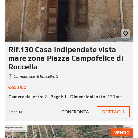
Rif.130 Casa indipendete vista
mare zona Piazza Campofelice di
Roccella
Campofelice di Roccella, 3
€65.000
Camere da letto:
2
Bagni:
1
Dimensioni lotto:
120 mt²
CONFRONTA
DETTAGLI
2 mesi fa
VENDO