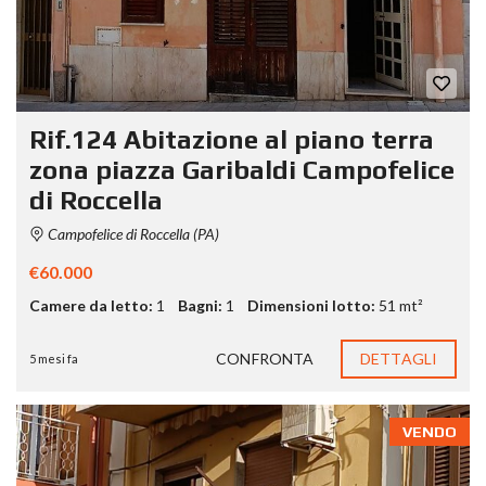
Rif.124 Abitazione al piano terra
zona piazza Garibaldi Campofelice
di Roccella
Campofelice di Roccella (PA)
€60.000
Camere da letto:
1
Bagni:
1
Dimensioni lotto:
51 mt²
CONFRONTA
DETTAGLI
5 mesi fa
VENDO