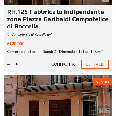
Rif.125 Fabbricato indipendente
zona Piazza Garibaldi Campofelice
di Roccella
Campofelicfe di Roccella (PA)
€120.000
Camere da letto:
2
Bagni:
3
Dimensioni lotto:
126 mt²
CONFRONTA
DETTAGLI
4 mesi fa
VENDO