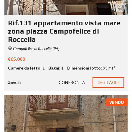
Rif.131 appartamento vista mare
zona piazza Campofelice di
Roccella
Campofelice di Roccella (PA)
€65.000
Camere da letto:
1
Bagni:
1
Dimensioni lotto:
93 mt²
CONFRONTA
DETTAGLI
2 mesi fa
VENDO