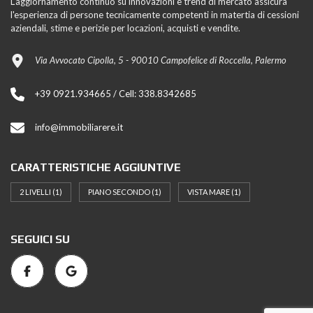
L'aggiornamento continuo su innovazioni e trend di mercato assicura
l'esperienza di persone tecnicamente competenti in matertia di cessioni
aziendali, stime e perizie per locazioni, acquisti e vendite.
Via Avvocato Cipolla, 5 - 90010 Campofelice di Roccella, Palermo
+39 0921.934665 / Cell: 338.8342685
info@immobiliarere.it
CARATTERISTICHE AGGIUNTIVE
2 LIVELLI
(1)
PIANO SECONDO
(1)
VISTA MARE
(1)
SEGUICI SU