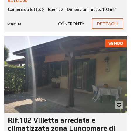
€110.000
Camere da letto:
2
Bagni:
2
Dimensioni lotto:
103 mt²
CONFRONTA
DETTAGLI
2 mesi fa
VENDO
Rif.102 Villetta arredata e
climatizzata zona Lungomare di