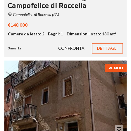
Campofelice di Roccella
Campofelice di Roccella (PA)
€140.000
Camere da letto:
2
Bagni:
1
Dimensioni lotto:
130 mt²
CONFRONTA
DETTAGLI
3 mesi fa
VENDO