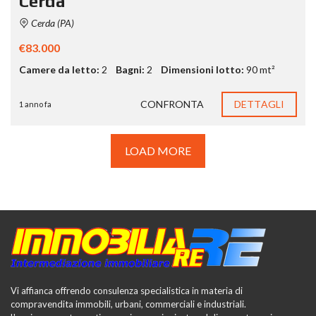
Cerda
Cerda (PA)
€83.000
Camere da letto:
2
Bagni:
2
Dimensioni lotto:
90 mt²
CONFRONTA
DETTAGLI
1 anno fa
LOAD MORE
Vi affianca offrendo consulenza specialistica in materia di
compravendita immobili, urbani, commerciali e industriali.