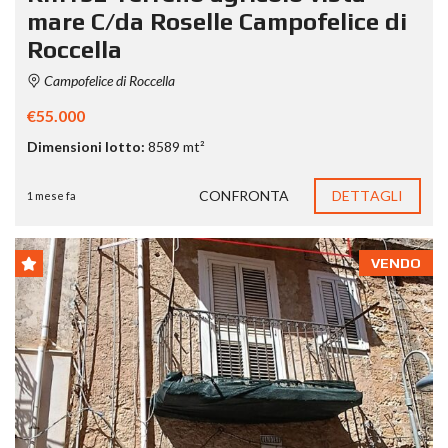
mare C/da Roselle Campofelice di
Roccella
Campofelice di Roccella
€55.000
Dimensioni lotto:
8589 mt²
CONFRONTA
DETTAGLI
1 mese fa
VENDO