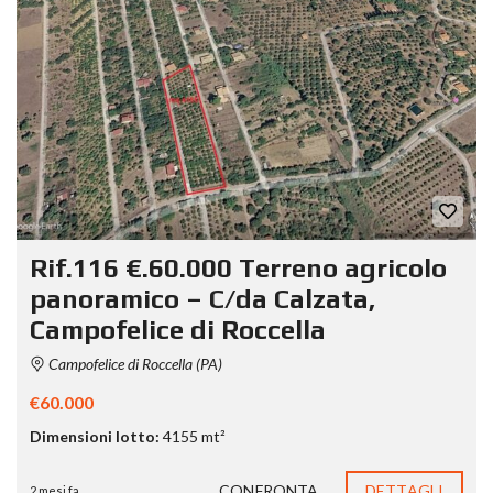
Rif.116 €.60.000 Terreno agricolo
panoramico – C/da Calzata,
Campofelice di Roccella
Campofelice di Roccella (PA)
€60.000
Dimensioni lotto:
4155 mt²
CONFRONTA
DETTAGLI
2 mesi fa