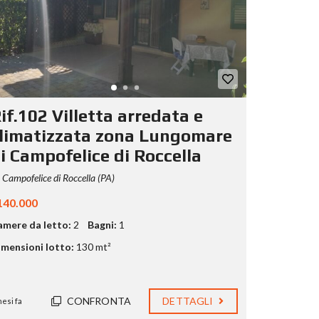
if.102 Villetta arredata e
limatizzata zona Lungomare
i Campofelice di Roccella
Campofelice di Roccella (PA)
140.000
amere da letto:
2
Bagni:
1
mensioni lotto:
130 mt²
CONFRONTA
DETTAGLI
mesi fa