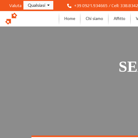
Qualsiasi
Valuta
+39 0921.934665 / Cell: 338.834
Home
Chi siamo
Affitto
SE