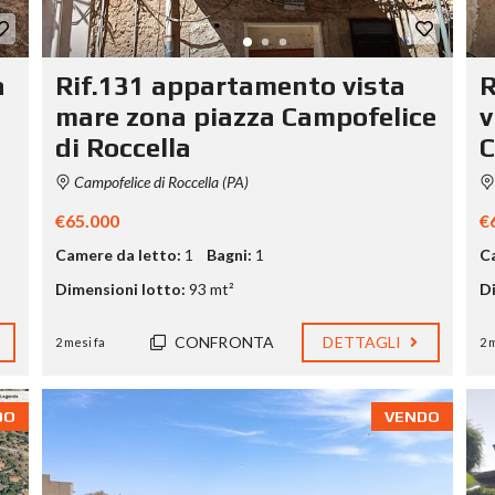
a
Rif.131 appartamento vista
R
mare zona piazza Campofelice
v
di Roccella
C
Campofelice di Roccella (PA)
€65.000
€
Camere da letto:
1
Bagni:
1
C
Dimensioni lotto:
93 mt²
Di
CONFRONTA
DETTAGLI
2 mesi fa
2 
DO
VENDO