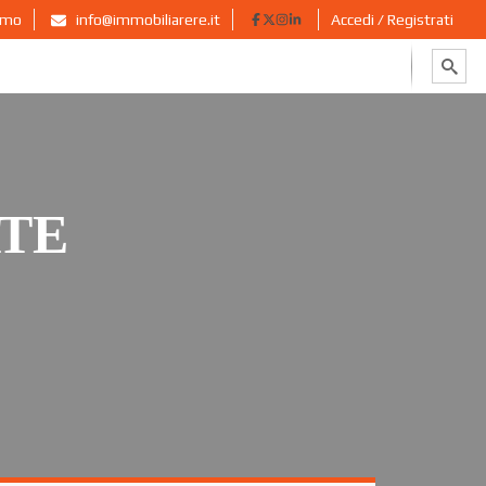
ermo
info@immobiliarere.it
Accedi / Registrati
ATE