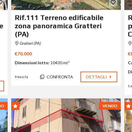
Rif.111 Terreno edificabile
R
e
zona panoramica Gratteri
p
(PA)
C
Gratteri (PA)
€70.000
€
Dimensioni lotto:
10430 mt²
C
D
CONFRONTA
DETTAGLI
9 mesi fa
1 
DO
VENDO