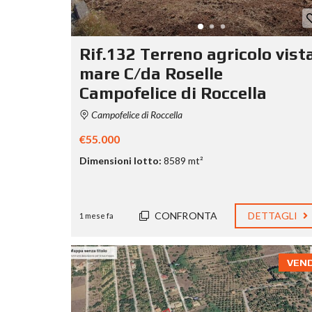
Rif.132 Terreno agricolo vist
mare C/da Roselle
Campofelice di Roccella
Campofelice di Roccella
€55.000
Dimensioni lotto:
8589 mt²
CONFRONTA
DETTAGLI
1 mese fa
VEN