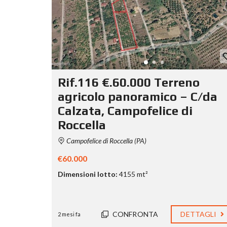
Rif.116 €.60.000 Terreno
agricolo panoramico – C/da
Calzata, Campofelice di
Roccella
Campofelice di Roccella (PA)
€60.000
Dimensioni lotto:
4155 mt²
CONFRONTA
DETTAGLI
2 mesi fa