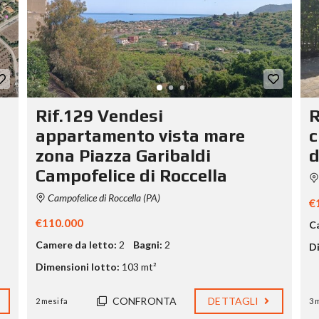
Rif.129 Vendesi
R
appartamento vista mare
c
zona Piazza Garibaldi
d
Campofelice di Roccella
Campofelice di Roccella (PA)
€
€110.000
C
Camere da letto:
2
Bagni:
2
Di
Dimensioni lotto:
103 mt²
CONFRONTA
DETTAGLI
2 mesi fa
3 