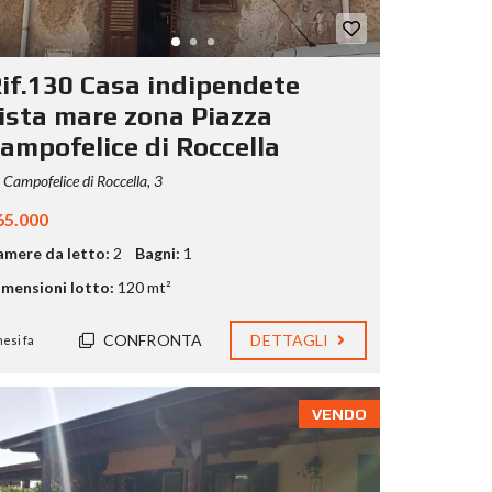
if.130 Casa indipendete
ista mare zona Piazza
ampofelice di Roccella
Campofelice di Roccella, 3
65.000
amere da letto:
2
Bagni:
1
mensioni lotto:
120 mt²
CONFRONTA
DETTAGLI
mesi fa
VENDO