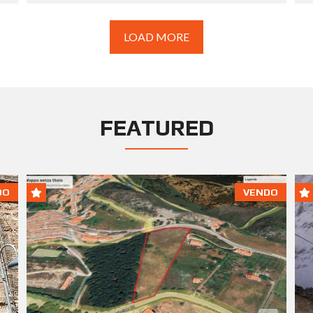
LOAD MORE
FEATURED
DO
VENDO