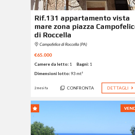
Rif.131 appartamento vista
mare zona piazza Campofelic
di Roccella
Campofelice di Roccella (PA)
€65.000
Camere da letto:
1
Bagni:
1
Dimensioni lotto:
93 mt²
CONFRONTA
DETTAGLI
2 mesi fa
VEN