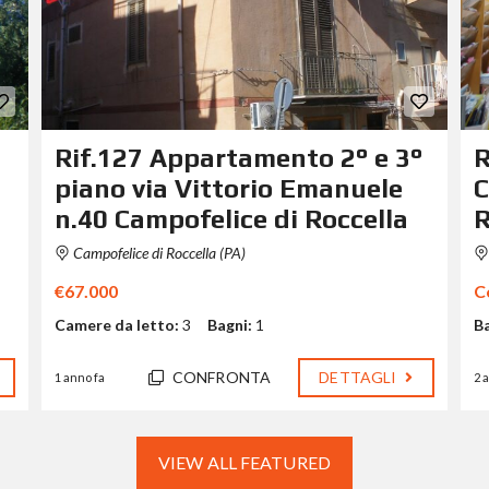
Rif.127 Appartamento 2° e 3°
R
piano via Vittorio Emanuele
C
n.40 Campofelice di Roccella
R
Campofelice di Roccella (PA)
€67.000
C
Camere da letto:
3
Bagni:
1
B
CONFRONTA
DETTAGLI
1 anno fa
2 
VIEW ALL FEATURED