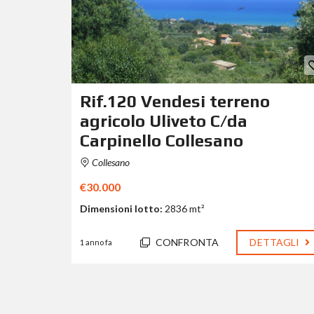
Rif.120 Vendesi terreno
agricolo Uliveto C/da
Carpinello Collesano
Collesano
€30.000
Dimensioni lotto:
2836 mt²
CONFRONTA
DETTAGLI
1 anno fa