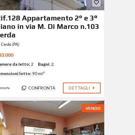
if.128 Appartamento 2° e 3°
iano in via M. Di Marco n.103
erda
Cerda (PA)
83.000
amere da letto:
2
Bagni:
2
imensioni lotto:
90 mt²
CONFRONTA
DETTAGLI
anno fa
VENDO