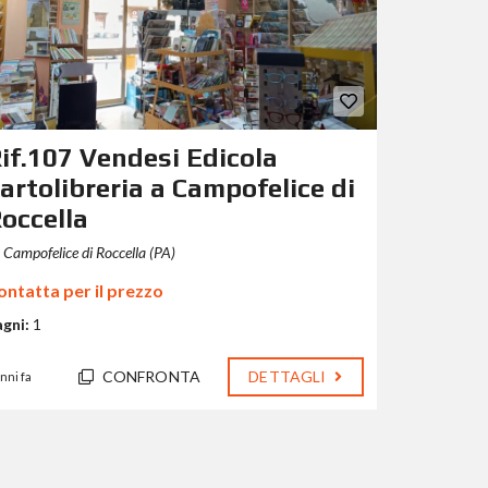
if.107 Vendesi Edicola
artolibreria a Campofelice di
occella
Campofelice di Roccella (PA)
ontatta per il prezzo
agni:
1
CONFRONTA
DETTAGLI
anni fa