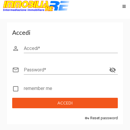
Accedi
perm_identity
Accedi
mail_outline
visibility_off
Password
check_box_outline_blank
remember me
ACCEDI
Reset password
vpn_key