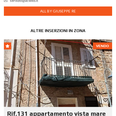
servizio@acwild.it
ALL BY GIUSEPPE RE
ALTRE INSERZIONI IN ZONA
VENDO
Rif.131 appartamento vista mare