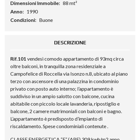
Dimensioni Immobile:
88 mt²
Anno:
1990
Condizioni:
Buone
DESCRIZIONE
Rif.101
vendesi comodo appartamento di 93mq circa
oltre balconi, in tranquilla zona residenziale a
Campofelice di Roccella via Isonzo n.8, ubicato al piano
terzo con ascensore di una palazzina in condominio
privato con posto auto interno; l’appartamento è
suddiviso in un ampio salotto con balcone, cucina
abitabile con piccolo locale lavanderia, ripostiglio e
balcone, 2 camere matrimoniali con balconi e bagno.
L’appartamento è predisposto d’impianto di
riscaldamento. Spese condominiali contenute .
CLASSE ENERGETICA “F” (APE) 309 kwh/m2 anno