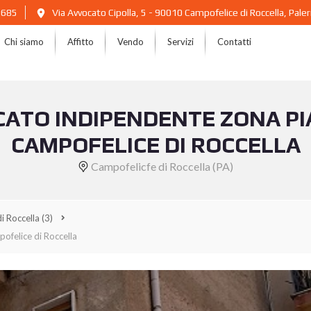
2685
Via Avvocato Cipolla, 5 - 90010 Campofelice di Roccella, Pal
Chi siamo
Affitto
Vendo
Servizi
Contatti
ICATO INDIPENDENTE ZONA PI
CAMPOFELICE DI ROCCELLA
Campofelicfe di Roccella (PA)
i Roccella
(3)
ofelice di Roccella