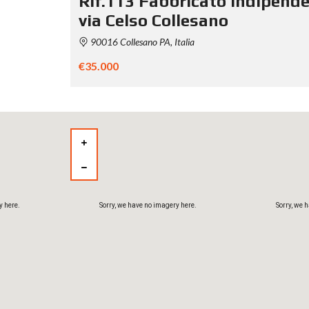
Rif.113 Fabbricato indipend
via Celso Collesano
y here.
Sorry, we have no imagery here.
Sorry, we 
90016 Collesano PA, Italia
€35.000
y here.
Sorry, we have no imagery here.
Sorry, we 