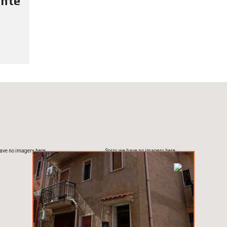
ente
have no imagery here.
Sorry, we have no imagery here.
have no imagery here.
Sorry, we have no imagery here.