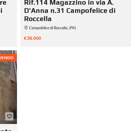
re
Rif.114 Magazzino in via A.
i
D'Anna n.31 Campofelice di
Roccella
Campofelice di Roccella, (PA)
€38.000
VENDO