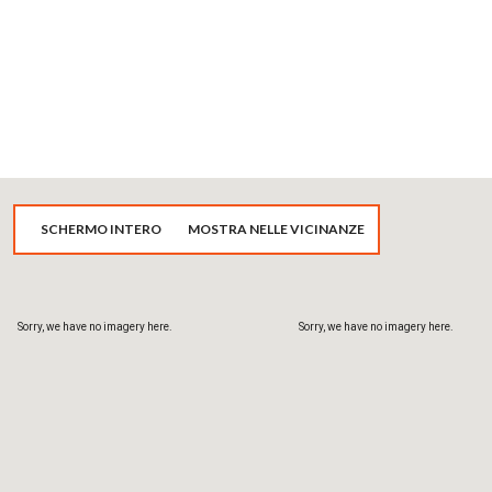
Sorry, we have no imagery here.
Sorry, we have no imagery here.
SCHERMO INTERO
MOSTRA NELLE VICINANZE
Sorry, we have no imagery here.
Sorry, we have no imagery here.