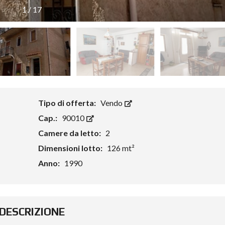
1
/
17
Tipo di offerta:
Vendo
Cap.:
90010
Camere da letto:
2
Dimensioni lotto:
126 mt²
Anno:
1990
DESCRIZIONE