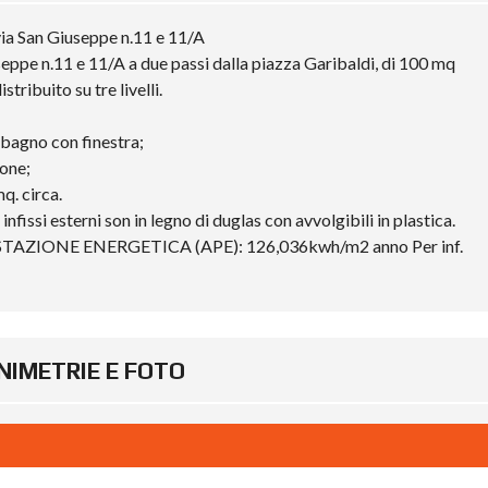
ia San Giuseppe n.11 e 11/A
eppe n.11 e 11/A a due passi dalla piazza Garibaldi, di 100 mq
tribuito su tre livelli.
 bagno con finestra;
one;
q. circa.
infissi esterni son in legno di duglas con avvolgibili in plastica.
AZIONE ENERGETICA (APE): 126,036kwh/m2 anno Per inf.
NIMETRIE E FOTO