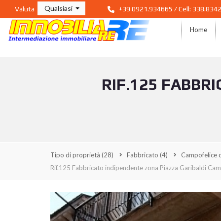
Qualsiasi
Valuta
+39 0921.934665 / Cell: 338.834
Home
RIF.125 FABBR
Tipo di proprietà
(28)
Fabbricato
(4)
Campofelice d
Rif.125 Fabbricato indipendente zona Piazza Garibaldi Camp