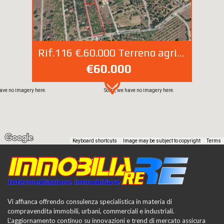
Rif.116 €.60.000 Terreno agricolo panoramico – C/da Calzata, Campofelice di Roccella
€60.000
have no imagery here.
Sorry, we have no imagery here.
Keyboard shortcuts
Image may be subject to copyright
Terms
Vi affianca offrendo consulenza specialistica in materia di
compravendita immobili, urbani, commerciali e industriali.
L'aggiornamento continuo su innovazioni e trend di mercato assicura