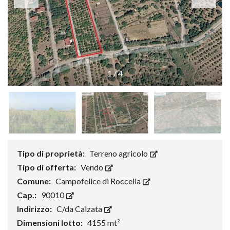
1
/
4
Tipo di proprietà:
Terreno agricolo
Tipo di offerta:
Vendo
Comune:
Campofelice di Roccella
Cap.:
90010
Indirizzo:
C/da Calzata
Dimensioni lotto:
4155 mt²