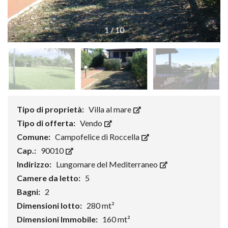
1
/
10
Tipo di proprietà:
Villa al mare
Tipo di offerta:
Vendo
Comune:
Campofelice di Roccella
Cap.:
90010
Indirizzo:
Lungomare del Mediterraneo
Camere da letto:
5
Bagni:
2
Dimensioni lotto:
280 mt²
Dimensioni Immobile:
160 mt²