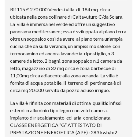
Rif.115 €.270.000 Vendesi villa di 184 mq circa
ubicata nella zona collinare di Caltavuturo C/da Sciara.
La villa è immersa nel verde ed offre un suggestivo
panorama mediterraneo; essa è sviluppata al piano terra
oltre un soppalco così da avere al piano terra un’ampia
cucina che dà sulla veranda, un ampissimo salone con
termocamino ed ancora lavanderia ripostiglio, n.3
camere da letto, 2 bagni, zona soppalco n.1 camera da
letto, magazzino di 32 mq circa è zona barbecue di
11,00mq circa adiacente alla zona veranda. La villa è
fornita di acqua potabile. Il terreno di pertinenza è di
circa mq 20.000 servito da pozzo ad uso irriguo.
La villa è rifinita con materiali di ottima qualità: infissi
esterni in alluminio tipo legno con vetri camera.
impianto di riscaldamento ed aria condizionata.
CLASSE ENERGETICA “G” ATTESTATO DI
PRESTAZIONE ENERGETICA (APE) : 283 kwh/m2