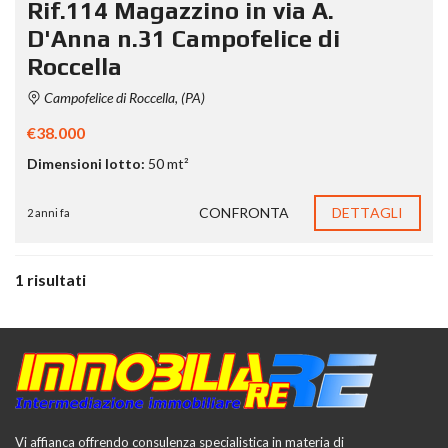
Rif.114 Magazzino in via A.
D'Anna n.31 Campofelice di
Roccella
Campofelice di Roccella, (PA)
€38.000
Dimensioni lotto:
50 mt²
CONFRONTA
DETTAGLI
2 anni fa
1 risultati
Vi affianca offrendo consulenza specialistica in materia di