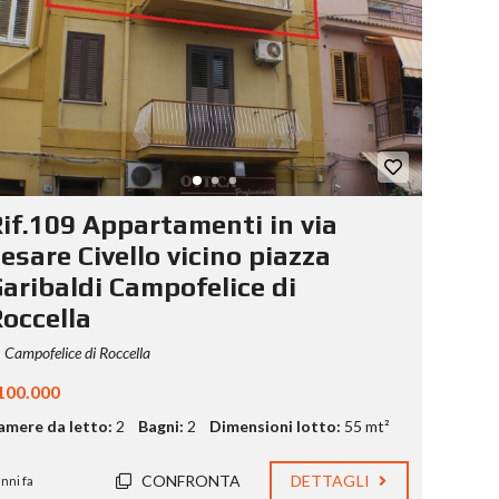
if.109 Appartamenti in via
esare Civello vicino piazza
aribaldi Campofelice di
occella
Campofelice di Roccella
100.000
amere da letto:
2
Bagni:
2
Dimensioni lotto:
55 mt²
CONFRONTA
DETTAGLI
anni fa