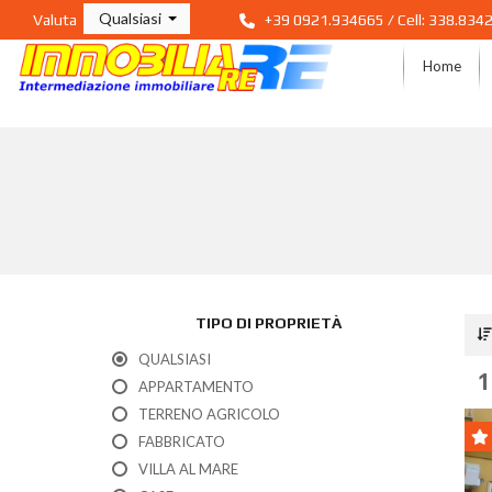
Qualsiasi
Valuta
+39 0921.934665 / Cell: 338.834
Home
TIPO DI PROPRIETÀ
QUALSIASI
1
APPARTAMENTO
TERRENO AGRICOLO
FABBRICATO
VILLA AL MARE