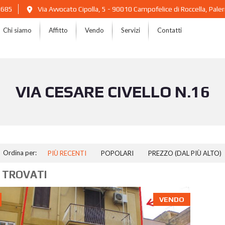
2685
Via Avvocato Cipolla, 5 - 90010 Campofelice di Roccella, Pal
Chi siamo
Affitto
Vendo
Servizi
Contatti
VIA CESARE CIVELLO N.16
Ordina per:
PIÙ RECENTI
POPOLARI
PREZZO (DAL PIÙ ALTO)
 TROVATI
VENDO