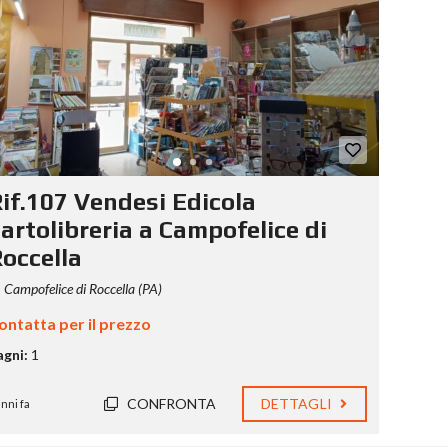
if.107 Vendesi Edicola
artolibreria a Campofelice di
occella
Campofelice di Roccella (PA)
ontatta per il prezzo
agni:
1
CONFRONTA
DETTAGLI
anni fa