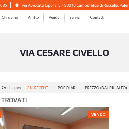
2685
Via Avvocato Cipolla, 5 - 90010 Campofelice di Roccella, Pal
Chi siamo
Affitto
Vendo
Servizi
Contatti
VIA CESARE CIVELLO
Ordina per:
PIÙ RECENTI
POPOLARI
PREZZO (DAL PIÙ ALTO)
 TROVATI
VENDO