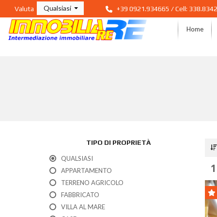
Qualsiasi
Valuta
+39 0921.934665 / Cell: 338.834
Home
TIPO DI PROPRIETÀ
QUALSIASI
1
APPARTAMENTO
TERRENO AGRICOLO
FABBRICATO
VILLA AL MARE