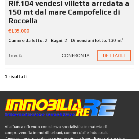
Rif.104 vendesi villetta arredata a
150 mt dal mare Campofelice di
Roccella
€135.000
Camere da letto:
2
Bagni:
2
Dimensioni lotto:
130 mt²
CONFRONTA
DETTAGLI
6 mesi fa
1 risultati
Vi affianca offrendo consulenza specialistica in materia di
compravendita immobili, urbani, commerciali e industriali.
L'aggiornamento continuo su innovazioni e trend di mercato assicura