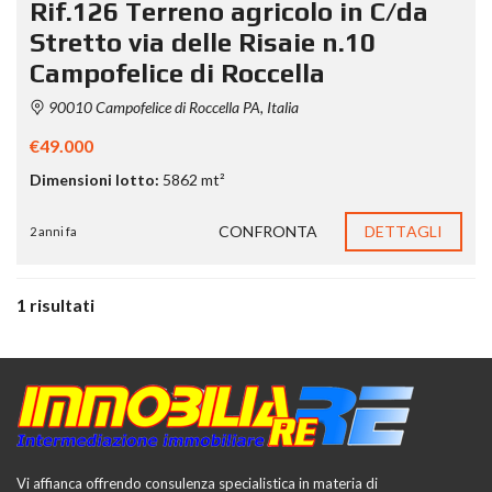
Rif.126 Terreno agricolo in C/da
Stretto via delle Risaie n.10
Campofelice di Roccella
90010 Campofelice di Roccella PA, Italia
€49.000
Dimensioni lotto:
5862 mt²
CONFRONTA
DETTAGLI
2 anni fa
1 risultati
Vi affianca offrendo consulenza specialistica in materia di