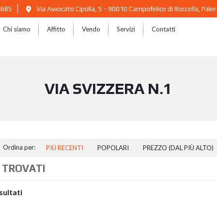
2685
Via Avvocato Cipolla, 5 - 90010 Campofelice di Roccella, Pal
Chi siamo
Affitto
Vendo
Servizi
Contatti
VIA SVIZZERA N.1
Ordina per:
PIÙ RECENTI
POPOLARI
PREZZO (DAL PIÙ ALTO)
 TROVATI
isultati