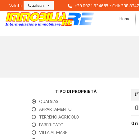
Qualsiasi
Valuta
+39 0921.934665 / Cell: 338.834
Home
TIPO DI PROPRIETÀ
QUALSIASI
0
APPARTAMENTO
TERRENO AGRICOLO
0 r
FABBRICATO
VILLA AL MARE