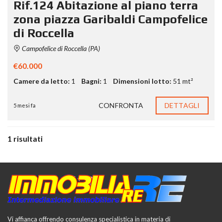
Rif.124 Abitazione al piano terra
zona piazza Garibaldi Campofelice
di Roccella
Campofelice di Roccella (PA)
€60.000
Camere da letto:
1
Bagni:
1
Dimensioni lotto:
51 mt²
CONFRONTA
DETTAGLI
5 mesi fa
1 risultati
Vi affianca offrendo consulenza specialistica in materia di