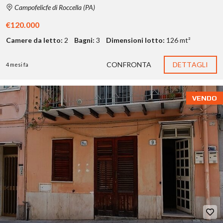
Campofelicfe di Roccella (PA)
€120.000
Camere da letto:
2
Bagni:
3
Dimensioni lotto:
126 mt²
CONFRONTA
DETTAGLI
4 mesi fa
VENDO