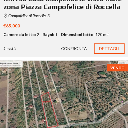
zona Piazza Campofelice di Roccella
Campofelice di Roccella, 3
€65.000
Camere da letto:
2
Bagni:
1
Dimensioni lotto:
120 mt²
CONFRONTA
DETTAGLI
2 mesi fa
VENDO