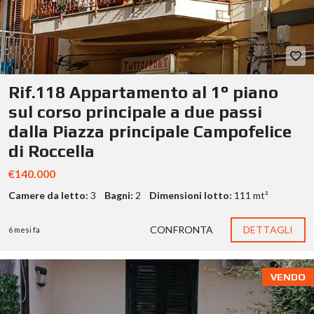
Rif.118 Appartamento al 1° piano
sul corso principale a due passi
dalla Piazza principale Campofelice
di Roccella
€140.000
Camere da letto:
3
Bagni:
2
Dimensioni lotto:
111 mt²
CONFRONTA
DETTAGLI
6 mesi fa
VENDO