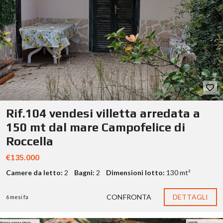
Rif.104 vendesi villetta arredata a
150 mt dal mare Campofelice di
Roccella
€135.000
Camere da letto:
2
Bagni:
2
Dimensioni lotto:
130 mt²
CONFRONTA
DETTAGLI
6 mesi fa