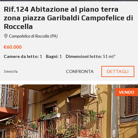
Rif.124 Abitazione al piano terra
zona piazza Garibaldi Campofelice di
Roccella
Campofelice di Roccella (PA)
€60.000
Camere da letto:
1
Bagni:
1
Dimensioni lotto:
51 mt²
CONFRONTA
DETTAGLI
5 mesi fa
VENDO