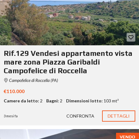
Rif.129 Vendesi appartamento vista
mare zona Piazza Garibaldi
Campofelice di Roccella
Campofelice di Roccella (PA)
€110.000
Camere da letto:
2
Bagni:
2
Dimensioni lotto:
103 mt²
CONFRONTA
DETTAGLI
3 mesi fa
VENDO