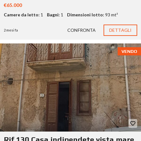
€65.000
Camere da letto:
1
Bagni:
1
Dimensioni lotto:
93 mt²
CONFRONTA
DETTAGLI
2 mesi fa
VENDO
Rif.130 Casa indipendete vista mare