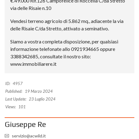
€.49.000 Rif.126 Campofelice di Roccella C/da Stretto
via delle Risaie n.10
Vendesi terreno agricolo di 5.862 mq., adiacente la via
delle Risaie C/da Stretto, attivato a seminativo.
Siamo a vostra completa disposizione, per qualsiasi
informazione telefonate allo 0921934665 oppure
3388342685, consultate il nostro sito:
www.immobiliarere.it
ID:
4957
Published:
19 Marzo 2024
Last Update:
23 Luglio 2024
Views:
101
Giuseppe Re
servizio@acwild.it